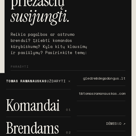
priežasčių
susijungti.
Reikia pagalbos ar aštrumo
brendui? Įžiebti komandos
kūrybiškumą? Kyla kitų klausimų
ir pasiūlymų? Pasirinkite temą:
PARAŠYTI
MOKYMAI
giedre@degadangus.lt
TOMAS RAMANAUSKAS
UŽDARYTI
BRENDO REIKALAI
t@tomasramanauskas.com
Komandai
01
SEKTI
Brendams
APIE BRENDUS IR AUDITORIJAS
DĖMES!O ↗︎
02