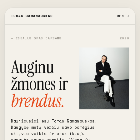
TOMAS RAMANAUSKAS
MENIU
— IDEALUS ORAS DARBAMS
2026
Auginu
žmones ir
brendus.
Dažniausiai esu Tomas Ramanauskas.
Daugybę metų verčiu savo pomėgius
aktyvia veikla ir praktikuoju
daugybę savęs versijų. Viena jų