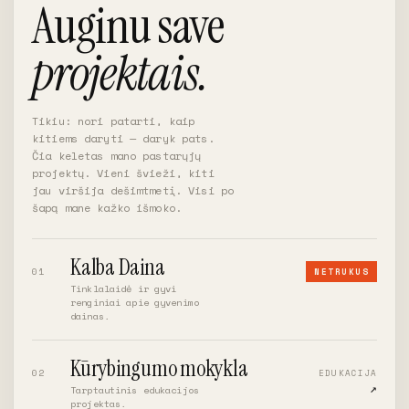
Auginu save
projektais.
Tikiu: nori patarti, kaip
kitiems daryti — daryk pats.
Čia keletas mano pastarųjų
projektų. Vieni švieži, kiti
jau viršija dešimtmetį. Visi po
šapą mane kažko išmoko.
Kalba Daina
01
NETRUKUS
Tinklalaidė ir gyvi
renginiai apie gyvenimo
dainas.
Kūrybingumo mokykla
02
EDUKACIJA
↗︎
Tarptautinis edukacijos
projektas.