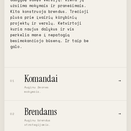
užsiima mokymais ir pranešimais.
Kita konstruoja brendus. Trečioji
pluša prie įvairių kūrybinių
projektų ir verslų. Ketvirtoji
kuria naujus dalykus ir vis
perkelia mane į nepatogią
besimokančiojo būseną. Ir taip be
galo.
Komandai
→
01
Auginu žmones
mokymais.
Brendams
→
02
Auginu brendus
strategijomis.