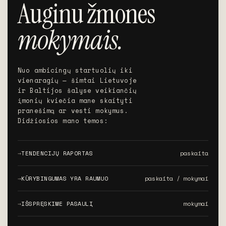
Auginu žmones
mokymais.
Nuo ambicingų startuolių iki
vienaragių — šimtai Lietuvoje
ir Baltijos šalyse veikiančių
įmonių kviečia mane skaityti
pranešimą ar vesti mokymus.
Didžiosios mano temos:
TENDENCIJŲ RAPORTAS
paskaita
Kasmetinė, itin paklausi
KŪRYBINGUMAS YRA RAUMUO
paskaita / mokymai
apžvalga, kas naujo vyksta
su auditorijomis, kaip
Joje pasakojama apie
šviežios technologijos,
IŠSPRĘSKIME PASAULĮ
mokymai
kūrybingumo svarbą,
mados, emocijos keičia
nusistatymus, mitus ir
mus. Intensyvu, su begale
Aktyvi, pratimais ir