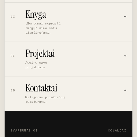
Knyga
→
03
„Bandymai suprasti
žmogų“ šiuo metu
užrašinėjami.
Projektai
→
04
Auginu save
projektais.
Kontaktai
→
05
Milijonas priežasčių
susijungti.
SVARBUMAS 01
KOMANDAI