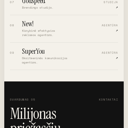
Godspeed
07
STUDIJA
↗︎
Brendingo studija.
New!
08
AGENTŪRA
↗︎
Kūrybinė efektyvios
reklamos agentūra.
SuperYou
09
AGENTŪRA
↗︎
Skaitmeninės komunikacijos
agentūra.
SVARBUMAS 05
KONTAKTAI
Milijonas