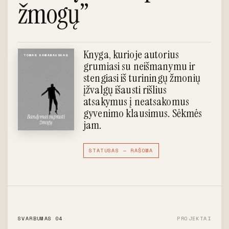
žmogų”
sąrangą.
brendingas
Greita sesija
FORMATAS
Agentūrų ekosistema
FORMATAS
ĮDOMU →
Brendo DNR
REZULTATAS
Brendingas, reklama,
SRITYS
dokumentas
Knyga, kurioje autorius
skaitmeninė
TOMAS RAMANAUSKAS
grumiasi su neišmanymu ir
stengiasi iš turiningų žmonių
ĮDOMU →
įžvalgų išausti rišlius
ĮDOMU →
atsakymus į neatsakomus
gyvenimo klausimus. Sėkmės
Bandymai suprasti
jam.
žmogų
STATUSAS — RAŠOMA
SVARBUMAS 04
PROJEKTAI