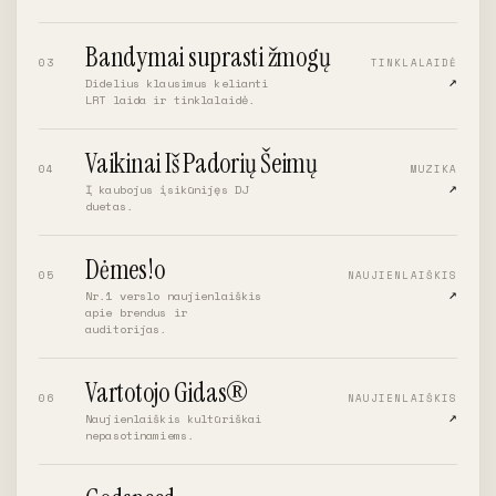
Bandymai suprasti žmogų
03
TINKLALAIDĖ
↗︎
Didelius klausimus kelianti
LRT laida ir tinklalaidė.
Vaikinai Iš Padorių Šeimų
04
MUZIKA
↗︎
Į kaubojus įsikūnijęs DJ
duetas.
Dėmes!o
05
NAUJIENLAIŠKIS
↗︎
Nr.1 verslo naujienlaiškis
apie brendus ir
auditorijas.
Vartotojo Gidas®
06
NAUJIENLAIŠKIS
↗︎
Naujienlaiškis kultūriškai
nepasotinamiems.